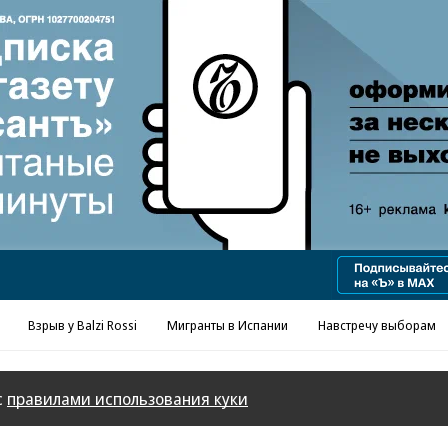
Реклама в «Ъ» www.kommersant.ru/ad
Взрыв у Balzi Rossi
Мигранты в Испании
Навстречу выборам
с
правилами использования куки