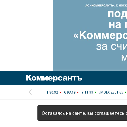
Коммерсантъ
$ 80,92
€ 93,19
¥ 11,99
IMOEX 2301,65
Предыдущая
страница
Оставаясь на сайте, вы соглашаетесь 