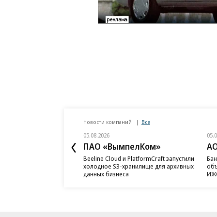
Новости компаний
Все
05.08.2026
05.
ПАО «ВымпелКом»
АО
Beeline Cloud и PlatformCraft запустили
Бан
холодное S3-хранилище для архивных
объ
данных бизнеса
ИЖС