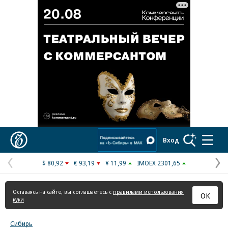
Реклама в «Ъ» www.kommersant.ru/ad
Коммерсантъ
Вход
$ 80,92
€ 93,19
¥ 11,99
IMOEX 2301,65
Предыдущая
С
страница
с
Оставаясь на сайте, вы соглашаетесь с
правилами использования
ОК
куки
Сибирь