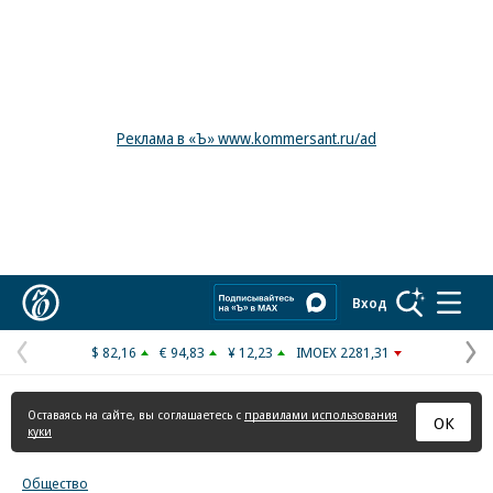
Реклама в «Ъ» www.kommersant.ru/ad
Коммерсантъ
Вход
$ 82,16
€ 94,83
¥ 12,23
IMOEX 2281,31
Предыдущая
С
страница
с
Оставаясь на сайте, вы соглашаетесь с
правилами использования
ОК
куки
Общество