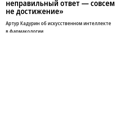
неправильный ответ — совсем
не достижение»
Артур Кадурин об искусственном интеллекте
в фармакологии
На конференции ICML в Южной Корее ученые из
России представили новый метод генерации
антител с помощью ИИ. Исследователям удалось
решить одну из главных проблем современных
моделей: они научились точнее работать с
самыми изменчивыми участками антител, теми,
от которых зависит распознавание мишени.
Новый подход позволяет создавать не только
целые антитела, но и отдельные участки молекул
и пары антительных цепей.