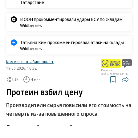
Татарстане
В ООН прокомментировали удары ВСУ по складам
Wildberries
Татьяна Ким прокомментировала атаки на склады
Wildberries
Коммерсантъ. Здоровье +
19.06.2026, 16:32
Реклама,
ООО «Оператор-ЦРПТ»
2K
4 мин.
Протеин взбил цену
Производители сырья повысили его стоимость на
четверть из-за повышенного спроса
Повышенный спрос на добавки с протеином и
высокобелковые продукты привел к росту цен на