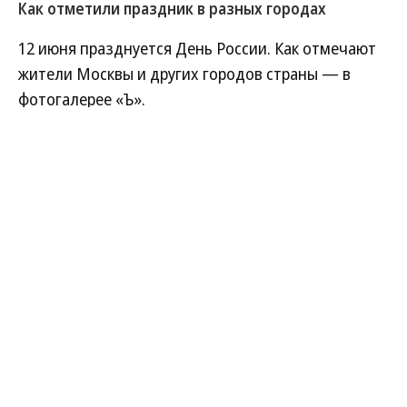
Как отметили праздник в разных городах
12 июня празднуется День России. Как отмечают
жители Москвы и других городов страны — в
фотогалерее «Ъ».
Развернуть на
1
/
12
Подъем триколора у Музея Победы на Поклонной горе в
Москве