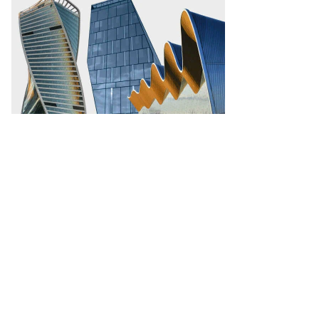
адимир
лузин
то:
игорий
бченко
ммерсантъ