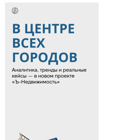
хаил
рисалов
то:
орь
анко
ммерсантъ