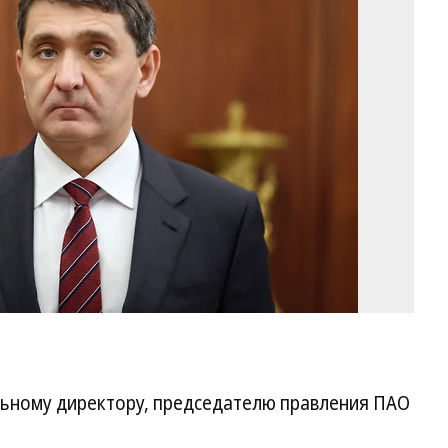
Р
Фо
пр
сл
пр
Р
альному директору, председателю правления ПАО