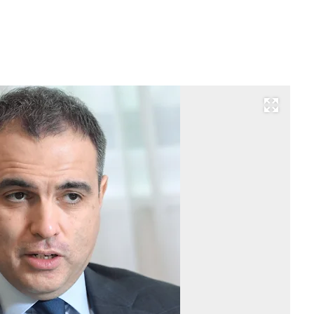
Развернуть на весь экран
Ми
Ка
Фо
Иг
Ив
/
Ко