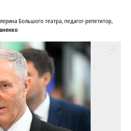
лерина Большого театра, педагог-репетитор,
аненко
Развернуть на весь экран
Вл
Са
Фо
Гл
Ще
/
Ко