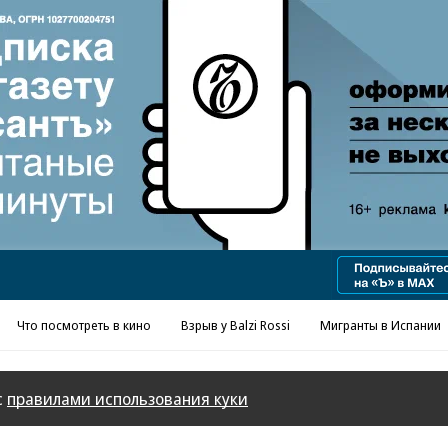
Реклама в «Ъ» www.kommersant.ru/ad
Что посмотреть в кино
Взрыв у Balzi Rossi
Мигранты в Испании
с
правилами использования куки