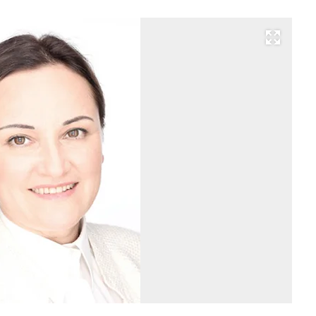
Развернуть на весь экран
Га
Ст
Фо
Пр
сл
Бо
те