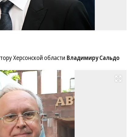
атору Херсонской области
Владимиру Сальдо
Развернуть на весь экран
В
Со
Фо
Пр
сл
Гр
ГА