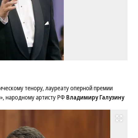
ическому тенору, лауреату оперной премии
а», народному артисту РФ
Владимиру Галузину
Развернуть на весь экран
Ан