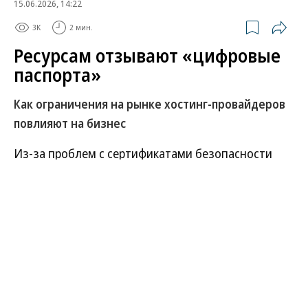
15.06.2026, 14:22
3K
2 мин.
Ресурсам отзывают «цифровые
паспорта»
Как ограничения на рынке хостинг-провайдеров
повлияют на бизнес
Из-за проблем с сертификатами безопасности
десятки тысяч сайтов рунета столкнутся с
проблемами. По данным РБК, один из крупнейших
центров сертификации японский GlobalSign начал
отзывать «цифровые паспорта» российских
ресурсов. Это подтверждают и собеседники “Ъ
FM” на рынке хостинг-провайдеров. Как повлияют
очередные ограничения на бизнес и доступность
его цифровых страниц?