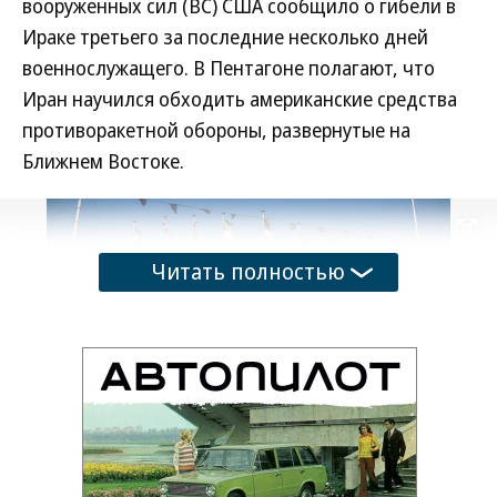
вооруженных сил (ВС) США сообщило о гибели в
Ираке третьего за последние несколько дней
военнослужащего. В Пентагоне полагают, что
Иран научился обходить американские средства
противоракетной обороны, развернутые на
Ближнем Востоке.
Развернуть на
Читать полностью
Фото: Антон Великжанин / Коммерсантъ