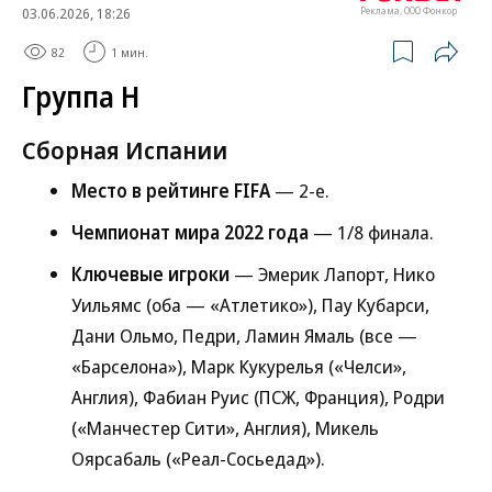
03.06.2026, 18:26
Реклама, ООО Фонкор
82
1 мин.
Группа H
Сборная Испании
Место в рейтинге FIFA
— 2-е.
Чемпионат мира 2022 года
— 1/8 финала.
Ключевые игроки
— Эмерик Лапорт, Нико
Уильямс (оба — «Атлетико»), Пау Кубарси,
Дани Ольмо, Педри, Ламин Ямаль (все —
«Барселона»), Марк Кукурелья («Челси»,
Англия), Фабиан Руис (ПСЖ, Франция), Родри
(«Манчестер Сити», Англия), Микель
Оярсабаль («Реал-Сосьедад»).