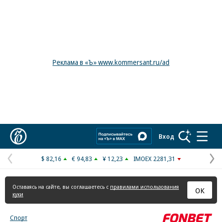
Реклама в «Ъ» www.kommersant.ru/ad
Коммерсантъ
Вход
$ 82,16
€ 94,83
¥ 12,23
IMOEX 2281,31
Предыдущая
С
страница
с
Оставаясь на сайте, вы соглашаетесь с
правилами использования
ОК
куки
Спорт