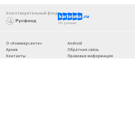
Благотворительный фонд
18+ реклама
О «Коммерсанте»
Android
Архив
Обратная связь
Контакты
Правовая информация
Реклама
E-mail рассылки
Вакансии
18+
© АО «Коммерсантъ». 127006, Москва, Оружейный переулок д. 41,
тел. +7 (495) 797-69-70.
Сетевое издание «Коммерсантъ» (доменное имя сайта:
kommersant.ru) зарегистрировано Федеральной службой
по надзору в сфере связи, информационных технологий и массовых
коммуникаций (Роскомнадзор), регистрационный номер и дата