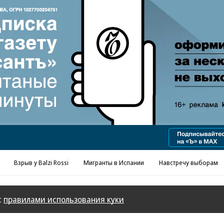
Реклама в «Ъ» www.kommersant.ru/ad
Взрыв у Balzi Rossi
Мигранты в Испании
Навстречу выборам
с
правилами использования куки