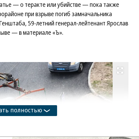
татье — о теракте или убийстве — пока также
крорайоне при взрыве погиб замначальника
Генштаба, 59-летний генерал-лейтенант Ярослав
рыве — в материале «Ъ».
Развернуть на весь экран
Фо
Ок
Зу
Ко
ать полностью