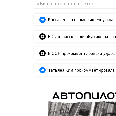
«Ъ» в социальных сетях
Роскачество нашло кишечную пало
В Ozon рассказали об атаке на ло
В ООН прокомментировали удары В
Татьяна Ким прокомментировала а