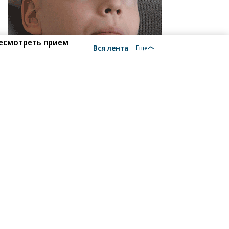
ресмотреть прием
Вся лента
Еще
то:
сана
йко,
ммерсантъ
атерина
ександрова
то:
tin
rd
tty