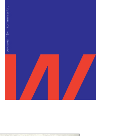
то:
сана
йко,
ммерсантъ