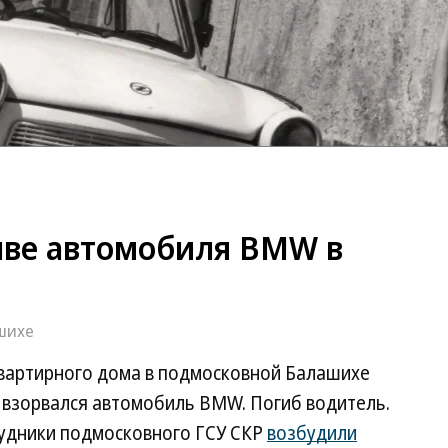
рыве автомобиля BMW в
шихе
квартирного дома в подмосковной Балашихе
я взорвался автомобиль BMW. Погиб водитель.
рудники подмосковного ГСУ СКР
возбудили