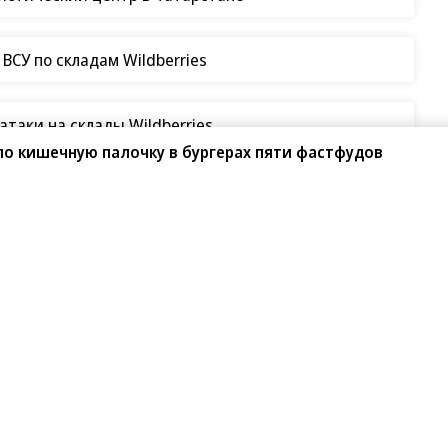
СУ по складам Wildberries
таки на склады Wildberries
о кишечную палочку в бургерах пяти фастфудов
 в разработку
 востоке Москвы
 концерн «Телематика», выкупило 6,5 тыс. кв. м
нтре на Нижегородской улице недалеко от