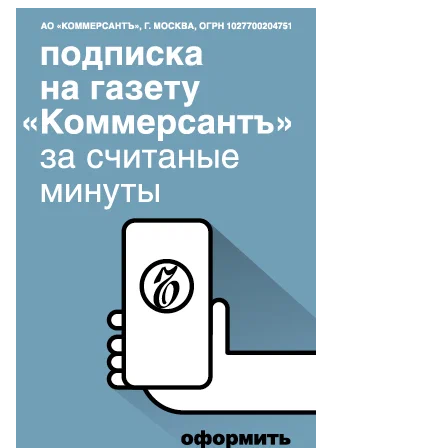
то:
ександр
ряков,
ммерсантъ