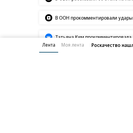
В ООН прокомментировали удары В
Татьяна Ким прокомментировала а
Лента
Моя лента
Роскачество нашл
Потребительский рынок
21.05.2026, 02:06
Бизнес-центр взяли
4K
«Телематика» приобрела офис на
2 мин.
ООО «Транс-Телематика», входящее в
офисной недвижимости в бизнес-це