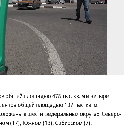
в общей площадью 478 тыс. кв. м и четыре
ентра общей площадью 107 тыс. кв. м.
ложены в шести федеральных округах: Северо-
ом (17), Южном (13), Сибирском (7),