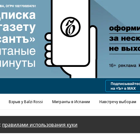
Реклама в «Ъ» www.kommersant.ru/ad
Взрыв у Balzi Rossi
Мигранты в Испании
Навстречу выборам
с
правилами использования куки