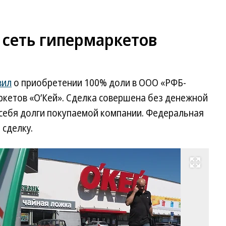
 сеть гипермаркетов
вил
о приобретении 100% доли в ООО «РФБ-
ркетов «О’Кей». Сделка совершена без денежной
 себя долги покупаемой компании. Федеральная
сделку.
Развернуть на весь экран
Фо
Ал
Ко
Ко