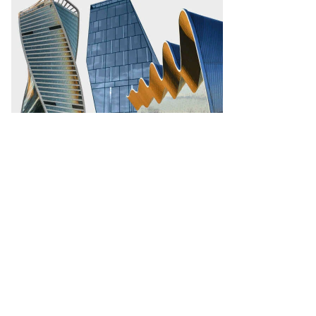
nd
oney
лия
ндошко
то:
едоставлено
есс-
ужбой
nd
oney