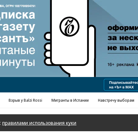
Реклама в «Ъ» www.kommersant.ru/ad
Взрыв у Balzi Rossi
Мигранты в Испании
Навстречу выборам
с
правилами использования куки