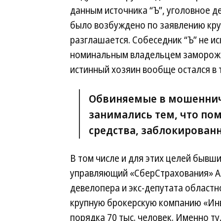
данным источника “Ъ”, уголовное д
было возбуждено по заявлению круп
разглашается. Собеседник “Ъ” не и
номинальным владельцем заморожен
истинный хозяин вообще остался в 
Обвиняемые в мошеннич
занимались тем, что по
средства, заблокированн
В том числе и для этих целей бывш
управляющий «СберСтрахования» А
девелопера и экс-депутата област
крупную брокерскую компанию «Инв
порядка 70 тыс. человек. Именно т