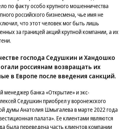
ело по факту особо крупного мошенничества
ного российского бизнесмена, чье имя не
сключил, что этот человек мог быть лишь
ных за границей акций крупной компании, а их
тени.
естве господа Седушкин и Хандошко
могали россиянам возвращать их
ые в Европе после введения санкций.
ий менеджер банка «Открытие» и экс-
лексей Седушкин приобрел у воронежского
ной думы Анатолия Шмыгалева в марте 2022 года
естиционная палата». Ее клиентами являются
уда была переведена часть клиентов компании