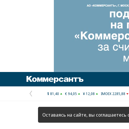
Коммерсантъ
$ 81,40
€ 94,05
¥ 12,08
IMOEX 2285,88
Предыдущая
страница
Оставаясь на сайте, вы соглашаетесь 