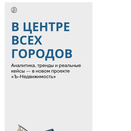
ндиректор
окера