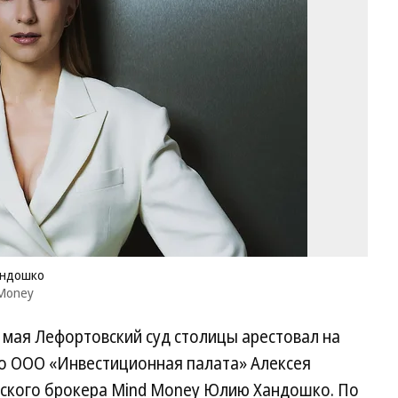
Mi
M
Ю
Ха
Фо
пр
пр
сл
Mi
M
андошко
 Money
9 мая Лефортовский суд столицы арестовал на
о ООО «Инвестиционная палата» Алексея
йского брокера Mind Money Юлию Хандошко. По