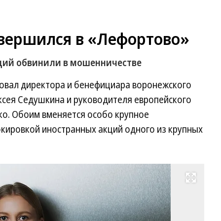
вершился в «Лефортово»
ций обвинили в мошенничестве
овал директора и бенефициара воронежского
сея Седушкина и руководителя европейского
о. Обоим вменяется особо крупное
окировкой иностранных акций одного из крупных
Развернуть на весь экран
Ге
бр