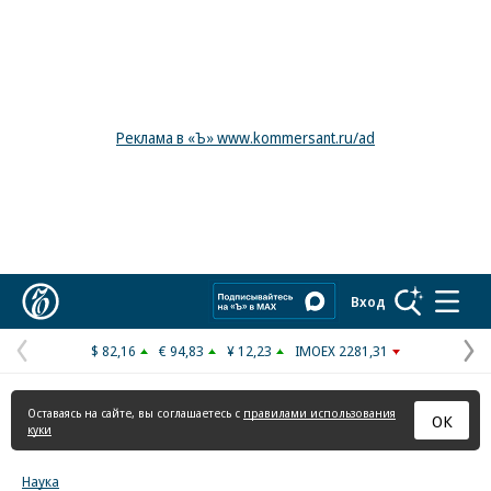
Реклама в «Ъ» www.kommersant.ru/ad
Коммерсантъ
Вход
$ 82,16
€ 94,83
¥ 12,23
IMOEX 2281,31
Предыдущая
С
страница
с
Оставаясь на сайте, вы соглашаетесь с
правилами использования
ОК
куки
Наука