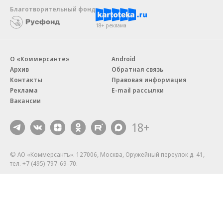
Благотворительный фонд
18+ реклама
О «Коммерсанте»
Android
Архив
Обратная связь
Контакты
Правовая информация
Реклама
E-mail рассылки
Вакансии
18+
© АО «Коммерсантъ». 127006, Москва, Оружейный переулок д. 41,
тел. +7 (495) 797-69-70.
Сетевое издание «Коммерсантъ» (доменное имя сайта:
kommersant.ru) зарегистрировано Федеральной службой
по надзору в сфере связи, информационных технологий и массовых
коммуникаций (Роскомнадзор), регистрационный номер и дата
принятия решения о регистрации: серия
Эл № ФС77-76922
от 11 октября 2019 г.