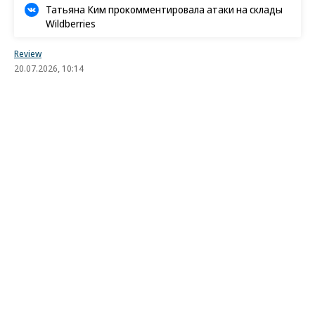
Татьяна Ким прокомментировала атаки на склады
Wildberries
Review
20.07.2026, 10:14
4K
6 мин.
Риски диктуют условия
Как дорожающее жилье и новые угрозы меняют
рынок страхования имущества
Страхование имущества физических лиц стало
одним из самых быстрорастущих сегментов
страхового рынка. Рост обеспечивают сразу
несколько факторов. Дорожают жилье, ремонт и
строительные материалы, а вместе с ними
увеличивается стоимость страховой защиты.