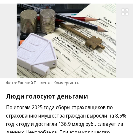
Развернуть на
Фото: Евгений Павленко, Коммерсантъ
Люди голосуют деньгами
По итогам 2025 года сборы страховщиков по
страхованию имущества граждан выросли на 8,5%
год к году и достигли 136,9 млрд руб., следует из
данных Центробанка. При этом количество