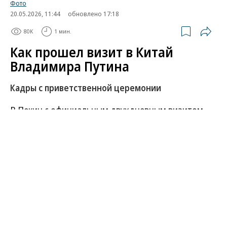
Фото
20.05.2026, 11:44
обновлено 17:18
80K
1 мин.
Как прошел визит в Китай
Владимира Путина
Кадры с приветственной церемонии
В Пекин с официальным двухдневным визитом
прибыл Владимир Путин. 19 мая в аэропорту
столицы его приветствовал глава МИД КНР Ван
И, а 20 мая на площади Тяньаньмэнь президент
России встретился с председателем КНР Си
Цзинпином. Яркие кадры из Пекина — в
фотогалерее «Ъ».