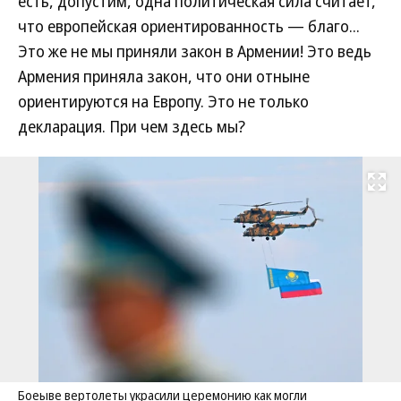
есть, допустим, одна политическая сила считает,
что европейская ориентированность — благо...
Это же не мы приняли закон в Армении! Это ведь
Армения приняла закон, что они отныне
ориентируются на Европу. Это не только
декларация. При чем здесь мы?
Развернуть на
Боеыве вертолеты украсили церемонию как могли