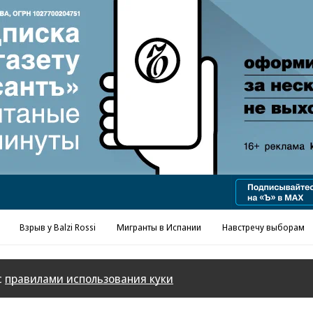
Реклама в «Ъ» www.kommersant.ru/ad
Взрыв у Balzi Rossi
Мигранты в Испании
Навстречу выборам
с
правилами использования куки