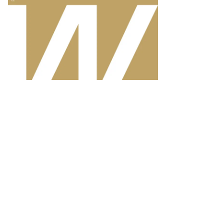
нстантин
кошкин
ммерсантъ