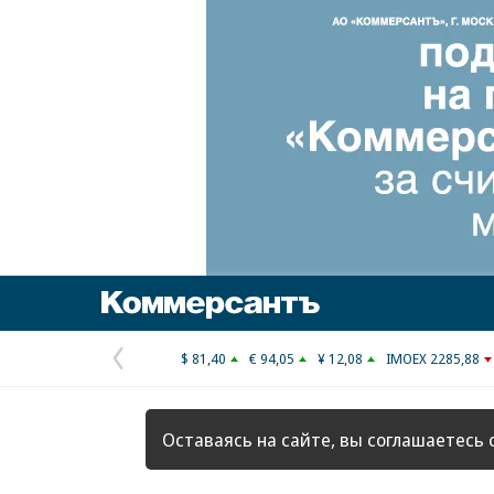
Коммерсантъ
$ 81,40
€ 94,05
¥ 12,08
IMOEX 2285,88
Предыдущая
страница
Оставаясь на сайте, вы соглашаетесь 