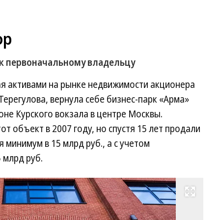
ор
 к первоначальному владельцу
я активами на рынке недвижимости акционера
Терегулова, вернула себе бизнес-парк «Арма»
оне Курского вокзала в центре Москвы.
т объект в 2007 году, но спустя 15 лет продали
 минимум в 15 млрд руб., а с учетом
 млрд руб.
Развернуть на весь экран
Фо