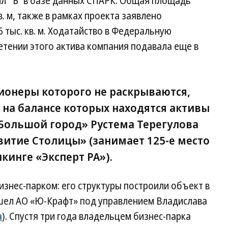
ил “Ъ” в базе данных СПАРК. Общая площадь
в. м, также в рамках проекта заявлено
 тыс. кв. м. Ходатайство в Федеральную
тении этого актива компания подавала еще в
онеры которого не раскрываются,
 на балансе которых находятся активы
Большой город» Рустема Терегулова
витие Столицы» (занимает 125-е место
кинге «Эксперт РА»).
знес-парком: его структуры построили объект в
ешел АО «Ю-Крафт» под управлением Владислава
а
). Спустя три года владельцем бизнес-парка