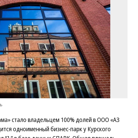
Ко
Ко
/
Ко
тъ
ма» стало владельцем 100% долей в ООО «АЗ
дится одноименный бизнес-парк у Курского