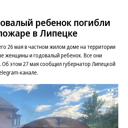
овалый ребенок погибли
пожаре в Липецке
го 26 мая в частном жилом доме на территории
ве женщины и годовалый ребенок. Все они
. Об этом 27 мая сообщил губернатор Липецкой
elegram-канале.
Развернуть на весь экран
Фо
ГУ
М
по