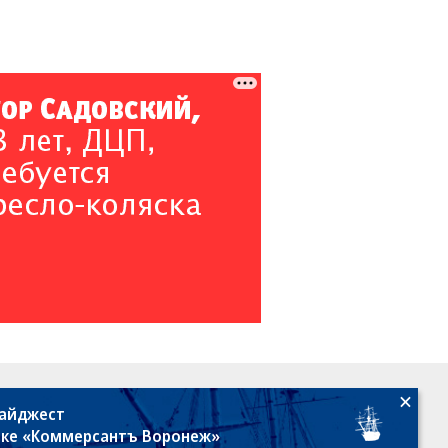
18+
дайджест
лке «Коммерсантъ Воронеж»