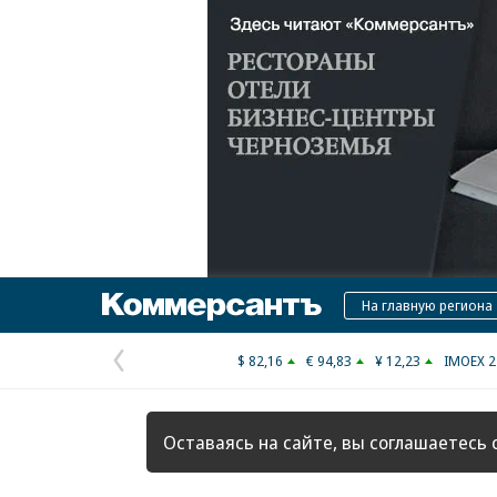
Коммерсантъ
На главную региона
$ 82,16
€ 94,83
¥ 12,23
IMOEX 2
Предыдущая
страница
Оставаясь на сайте, вы соглашаетесь 