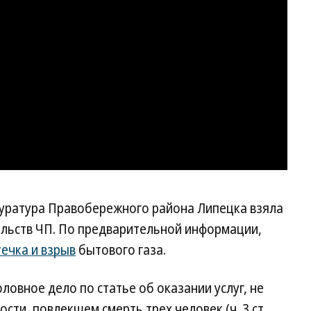
уратура Правобережного района Липецка взяла
ельств ЧП. По предварительной информации,
течка и взрыв
бытового газа.
ловное дело по статье об оказании услуг, не
ти, повлекшем смерть трех человек (ч. 3 ст.