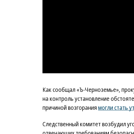
Как сообщал «Ъ-Черноземье», прок
на контроль установление обстоят
причиной возгорания
могли стать у
Следственный комитет возбудил уго
отвечающих требованиям безопаснос