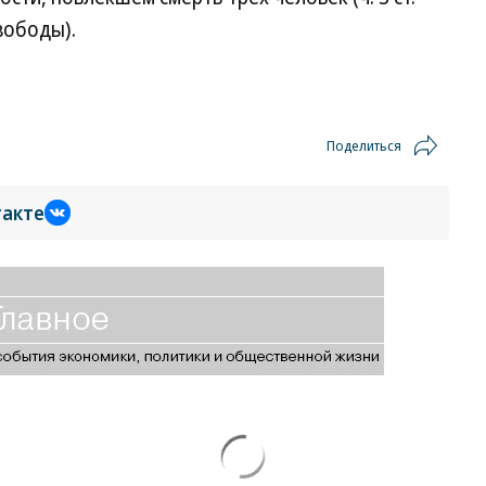
вободы).
Поделиться
такте