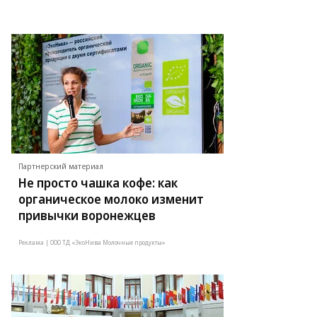
Партнерский материал
Не просто чашка кофе: как
органическое молоко изменит
привычки воронежцев
Реклама | ООО ТД «ЭкоНива Молочные продукты»
то:
ЧС