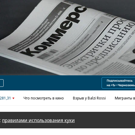
Реклама в «Ъ» www.kommersant.ru/ad
281,31
Что посмотреть в кино
Взрыв у Balzi Rossi
Мигранты в
с
правилами использования куки