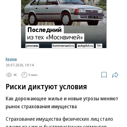
«Ъ» в социальных сетях
Роскачество нашло кишечную палочку в бургерах
пяти сетей быстрого питания
В Ozon рассказали об атаке на логистический центр в
Татарстане
В ООН прокомментировали удары ВСУ по складам
Wildberries