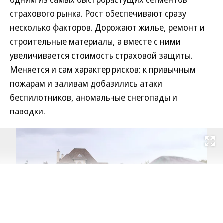
Татьяна Ким прокомментировала атаки на склады
Wildberries
Review
20.07.2026, 10:14
4K
6 мин.
Риски диктуют условия
Как дорожающее жилье и новые угрозы меняют
рынок страхования имущества
Страхование имущества физических лиц стало
одним из самых быстрорастущих сегментов
страхового рынка. Рост обеспечивают сразу
несколько факторов. Дорожают жилье, ремонт и
строительные материалы, а вместе с ними