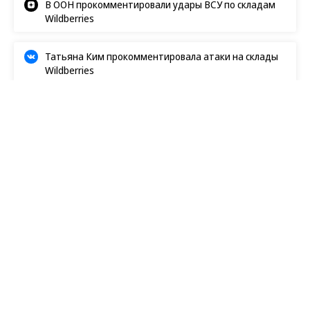
В ООН прокомментировали удары ВСУ по складам
Wildberries
Татьяна Ким прокомментировала атаки на склады
Wildberries
Коммерсантъ. Ответственный бизнес
06.05.2026, 16:34
1K
1 мин.
В Саратовской области
расширяют доступность
дошкольного образования для
семей
С сентября отменят плату за детские сады для
всех родителей