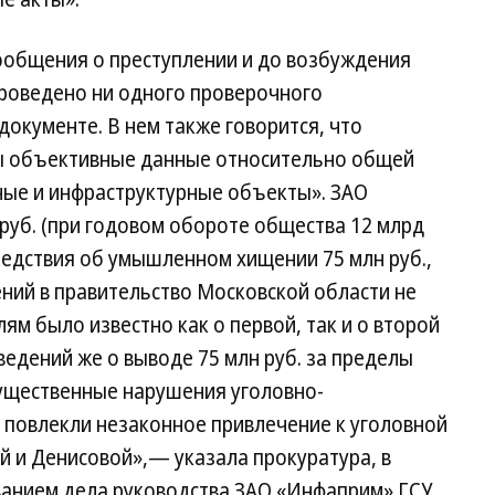
сообщения о преступлении и до возбуждения
проведено ни одного проверочного
окументе. В нем также говорится, что
ы объективные данные относительно общей
ные и инфраструктурные объекты». ЗАО
руб. (при годовом обороте общества 12 млрд
следствия об умышленном хищении 75 млн руб.,
ний в правительство Московской области не
ям было известно как о первой, так и о второй
ведений же о выводе 75 млн руб. за пределы
существенные нарушения уголовно-
 повлекли незаконное привлечение к уголовной
й и Денисовой»,— указала прокуратура, в
ванием дела руководства ЗАО «Инфаприм» ГСУ