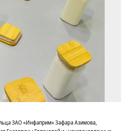
Фо
Ег
Сн
/
Ко
льца ЗАО «Инфаприм» Зафара Азимова,