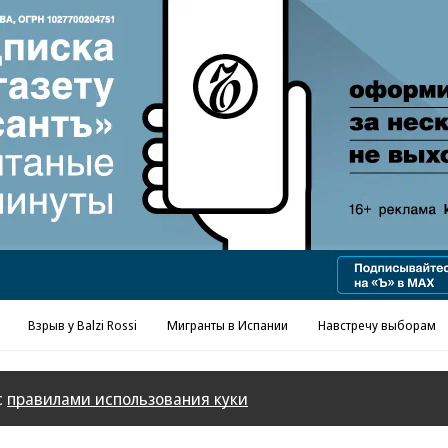
Реклама в «Ъ» www.kommersant.ru/ad
Взрыв у Balzi Rossi
Мигранты в Испании
Навстречу выборам
с
правилами использования куки