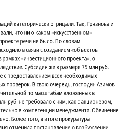
ций категорически отрицали. Так, Грязнова и
вали, что ни о каком «искусственном»
проекте речи не было. По словам
сходило в связи с созданием «объектов
в рамках «инвестиционного проекта», о
едствие. Субсидия же в размере 75 млн руб.
ве с предоставлением всех необходимых
х проверок. В свою очередь, господин Азимов
начительной по масштабам вложенных в
н руб. не требовало с ним, как с акционером,
ительно в компетенции менеджмента. Обвинение
но. Более того, в итоге прокуратура
 дня отменила постановление о возбуждении