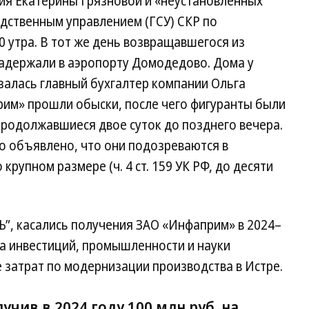
ия Екатерины Грязновой и «неустановленных
дственным управлением (ГСУ) СКР по
0 утра. В тот же день возвращавшегося из
адержали в аэропорту Домодедово. Дома у
залась главный бухгалтер компании Ольга
рим» прошли обыски, после чего фигуранты были
продолжавшиеся двое суток до позднего вечера.
о объявлено, что они подозреваются в
рупном размере (ч. 4 ст. 159 УК РФ, до десяти
“Ъ”, касались получения ЗАО «Инфаприм» в 2024–
ва инвестиций, промышленности и науки
 затрат по модернизации производства в Истре.
учив в 2024 году 100 млн руб. на