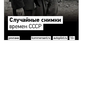
то:
ор
етков
ммерсантъ