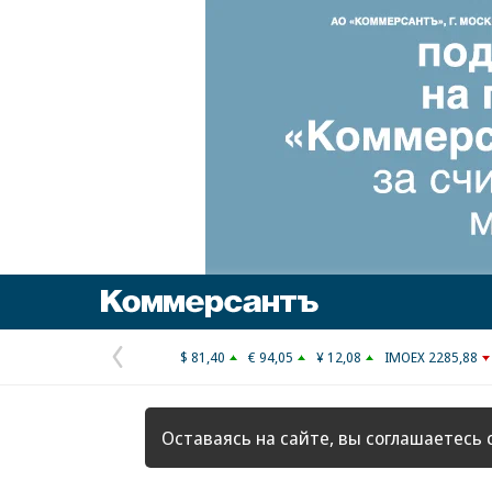
Коммерсантъ
$ 81,40
€ 94,05
¥ 12,08
IMOEX 2285,88
Предыдущая
страница
Оставаясь на сайте, вы соглашаетесь 