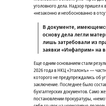
уголовного дела. Надзор пришел к 
«незаконно и необоснованно в отсу
В документе, имеющемся 
основу дела легли мате
лишь затребовали из пр
заявки «Инфаприм» на в
Еще одним основанием стали резул
2026 года в НКЦ «Эталонъ» — част
которого не предупреждались об у
заключение. Последнее было соста
бухгалтерских документов. Само же
постановлении прокуратуры, «немо
себе ссылок на нормативно-правовы