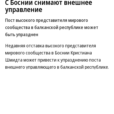
С Боснии снимают внешнее
управление
Пост высокого представителя мирового
сообщества в балканской республике может
быть упразднен
Недавняя отставка высокого представителя
мирового сообщества в Боснии Кристиана
Шмидта может привести к упразднению поста
внешнего управляющего в балканской республике.
Сразу два бывших высоких представителя Карл
Бильдт и Вольфганг Петрич выступили на
минувшей неделе за отмену внешнего управления
в Боснии, хотя оно до сих пор считалось
краеугольным камнем Дейтонских соглашений,
положивших 30 лет назад конец боснийской