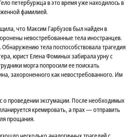
Тело петербуржца в это время уже находилось в
аженной фамилией.
щила, что Максим Гарбузов был найден в
ахоронены невостребованные тела иностранцев.
в. Обнаружению тела поспособствовала трагедия
тера, юрист Елена Фоминых забирала урну с
трудники морга попросили ее поискать
ина, захороненного как невостребованного. Им
с о проведении эксгумации. После необходимых
планируется кремировать, а прах — отправить
для прощания.
изошло несколько аналогичных трагедий с