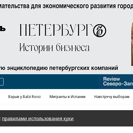
Реклама в «Ъ» www.kommersant.ru/ad
Взрыв у Balzi Rossi
Мигранты в Испании
Навстречу выборам
с
правилами использования куки