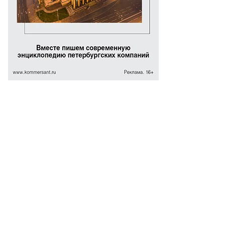
бережная
рода
ттайя
то:
оман
овицын,
ммерсантъ