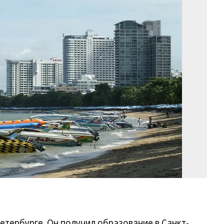
На
го
Па
Фо
Р
Яр
Ко
етербурге. Он получил образование в Санкт-