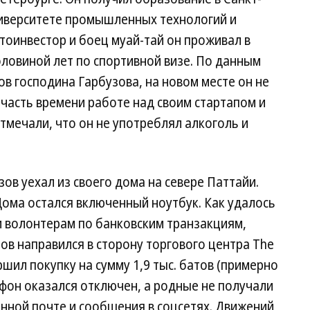
иверситете промышленных технологий и
птоинвестор и боец муай-тай он проживал в
оловиной лет по спортивной визе. По данным
 господина Гарбузова, на новом месте он не
часть времени работе над своим стартапом и
мечали, что он не употреблял алкоголь и
ов уехал из своего дома на севере Паттайи.
 Дома остался включенный ноутбук. Как удалось
и волонтерам по банковским транзакциям,
ов направился в сторону торгового центра The
ршил покупку на сумму 1,9 тыс. батов (примерно
елефон оказался отключен, а родные не получали
онной почте и сообщения в соцсетях. Движений