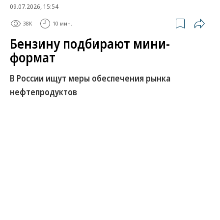
09.07.2026, 15:54
38K
10 мин.
Бензину подбирают мини-
формат
В России ищут меры обеспечения рынка
нефтепродуктов
Российский топливный рынок с середины июня
пытается адаптироваться к ужесточившемуся
дефициту бензина. Помимо мер стабилизации на
государственном уровне, каждый регион пытается
по-своему сгладить ажиотажный спрос, а сами
потребители пытаются перейти на
альтернативные варианты заправки — газом и
электричеством. Эксперты ожидают улучшения