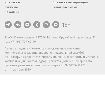
Контакты
Правовая информация
Реклама
E-mail рассылки
Вакансии
18+
© АО «Коммерсантъ». 127006, Москва, Оружейный переулок д. 41,
тел. +7 (495) 797-69-70.
Сетевое издание «Коммерсантъ» (доменное имя сайта:
kommersant.ru) зарегистрировано Федеральной службой
по надзору в сфере связи, информационных технологий и массовых
коммуникаций (Роскомнадзор), регистрационный номер и дата
принятия решения о регистрации: серия
Эл № ФС77-76922
от 11 октября 2019 г.
Партнерские проекты/материалы, новости компаний, материалы
с пометкой «Промо» и «Официальное сообщение» опубликованы
на коммерческой основе.
На kommersant.ru применяются рекомендательные технологии.
Подробнее