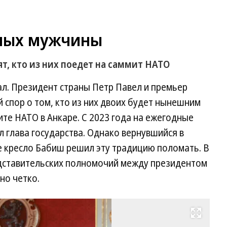
ьных мужчины
т, кто из них поедет на саммит НАТО
ал. Президент страны Петр Павел и премьер
 спор о том, кто из них двоих будет нынешним
ите НАТО в Анкаре. С 2023 года на ежегодные
 глава государства. Однако вернувшийся в
е кресло Бабиш решил эту традицию поломать. В
дставительских полномочий между президентом
но четко.
Развернуть на весь экран