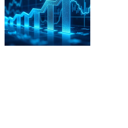
езидент
хии
тр
вел
права)
емьер
дрей
абиш
лева)
то:
a
rinkova
uters