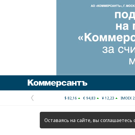
Коммерсантъ
$ 82,16
€ 94,83
¥ 12,23
IMOEX 2
Предыдущая
страница
Оставаясь на сайте, вы соглашаетесь 