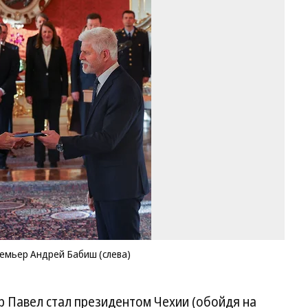
Пр
Че
Пе
Па
(с
и
пр
Ан
Б
(с
Фо
Ev
Ko
/
Re
ремьер Андрей Бабиш (слева)
тр Павел стал президентом Чехии (обойдя на