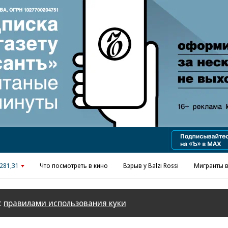
Реклама в «Ъ» www.kommersant.ru/ad
281,31
Что посмотреть в кино
Взрыв у Balzi Rossi
Мигранты в
с
правилами использования куки