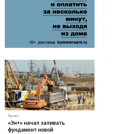
анович
егинцев
то:
тоархив
бирского
деления
ссийской
адемии
ук
Промо
«Эн+» начал заливать
фундамент новой