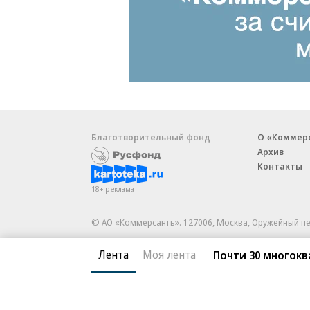
Благотворительный фонд
О «Коммер
Архив
Контакты
18+ реклама
© АО «Коммерсантъ». 127006, Москва, Оружейный пе
Сетевое издание «Коммерсантъ» (доменное имя сайт
Лента
Моя лента
Почти 30 многокв
Федеральной службой по надзору в сфере связи, и
и массовых коммуникаций (Роскомнадзор), регистра
решения о регистрации: серия
Эл № ФС77-76922
от 1