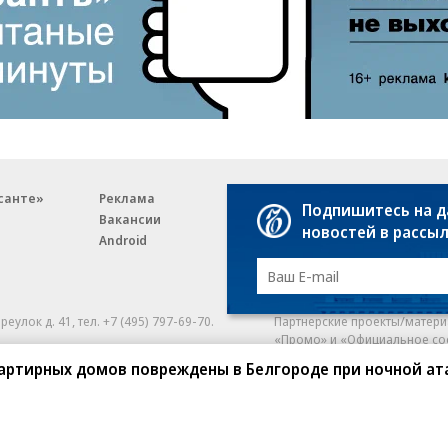
санте»
Реклама
Обратная связь
Подпишитесь на 
Вакансии
Правовая информация
новостей в рассы
Android
E-mail рассылки
реулок д. 41,
тел. +7 (495) 797-69-70.
Партнерские проекты/матери
«Промо» и «Официальное со
а: kommersant.ru) зарегистрировано
артирных домов повреждены в Белгороде при ночной ат
нформационных технологий
На kommersant.ru применяют
ционный номер и дата принятия
1 октября 2019 г.