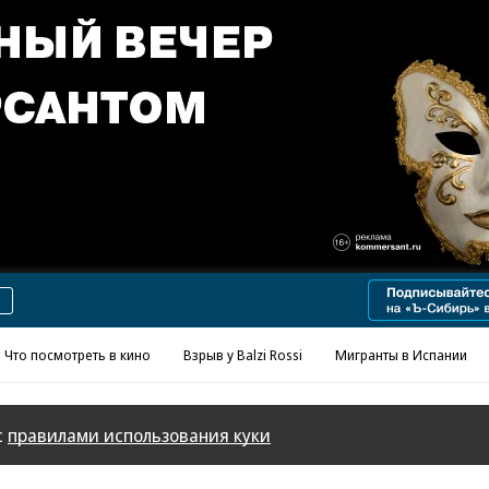
Реклама в «Ъ» www.kommersant.ru/ad
Что посмотреть в кино
Взрыв у Balzi Rossi
Мигранты в Испании
с
правилами использования куки