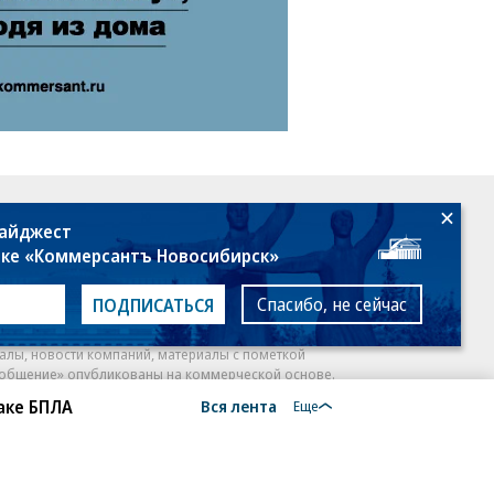
18+
дайджест
лке «Коммерсантъ Новосибирск»
Спасибо, не сейчас
ПОДПИСАТЬСЯ
алы, новости компаний, материалы с пометкой
общение» опубликованы на коммерческой основе.
аке БПЛА
Вся лента
ся рекомендательные технологии.
Подробнее
Еще