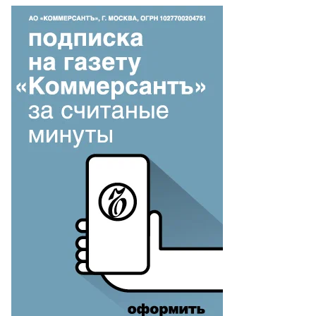
ТПМ
О
АН
лерий