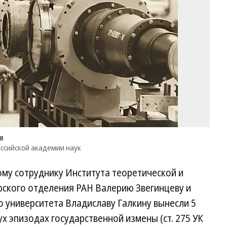
Ив
Зв
Фо
Фо
Си
от
Ро
ак
на
в
ссийской академии наук
му сотруднику Института теоретической и
ского отделения РАН Валерию Звегинцеву и
 университета Владиславу Галкину вынесли 5
ух эпизодах государственной измены (ст. 275 УК