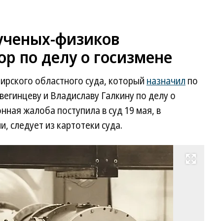
ученых-физиков
р по делу о госизмене
ирского областного суда, который
назначил
по
вегинцеву и Владиславу Галкину по делу о
нная жалоба поступила в суд 19 мая, в
, следует из картотеки суда.
Развернуть на весь экран
И
С
Р
Ва