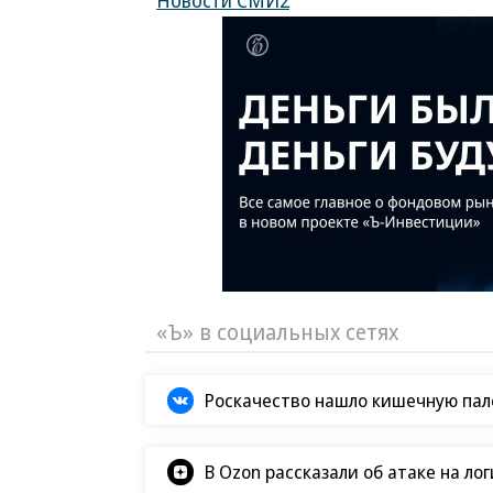
«Ъ» в социальных сетях
Роскачество нашло кишечную пало
В Ozon рассказали об атаке на ло