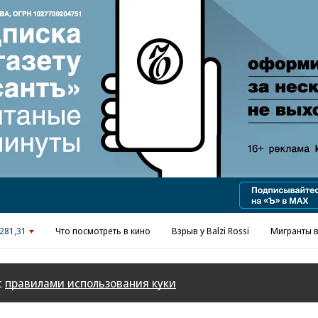
Реклама в «Ъ» www.kommersant.ru/ad
281,31
Что посмотреть в кино
Взрыв у Balzi Rossi
Мигранты в
с
правилами использования куки