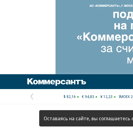
Коммерсантъ
$ 82,16
€ 94,83
¥ 12,23
IMOEX 2
Предыдущая
страница
Оставаясь на сайте, вы соглашаетесь 