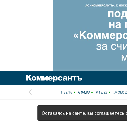
Коммерсантъ
$ 82,16
€ 94,83
¥ 12,23
IMOEX 2
Предыдущая
страница
Оставаясь на сайте, вы соглашаетесь 