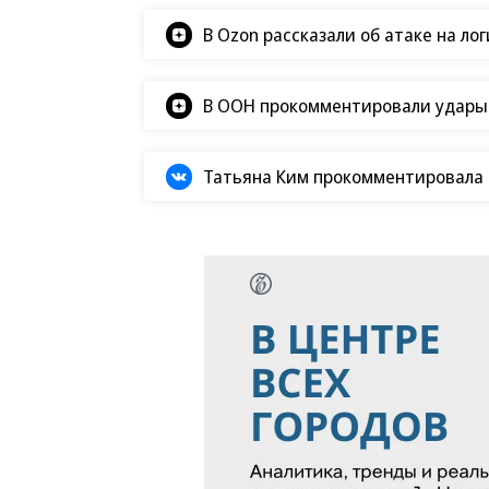
В Ozon рассказали об атаке на ло
В ООН прокомментировали удары В
Татьяна Ким прокомментировала а