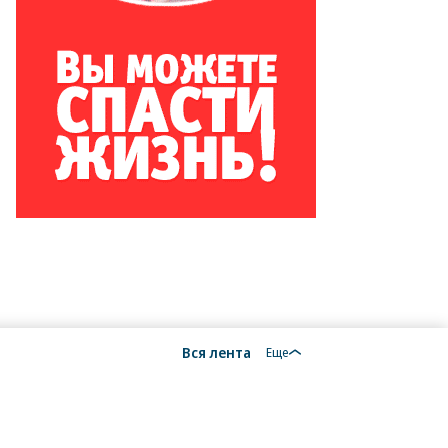
то:
ex
andon,
P
Вся лента
Еще