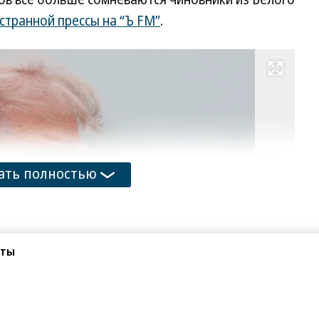
странной прессы на “Ъ FM”
.
Развернуть на весь экран
Фо
Al
Br
A
ать полностью
сты