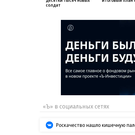
десятки тысяч новых
итоговый план 
солдат
«Ъ» в социальных сетях
Роскачество нашло кишечную пало