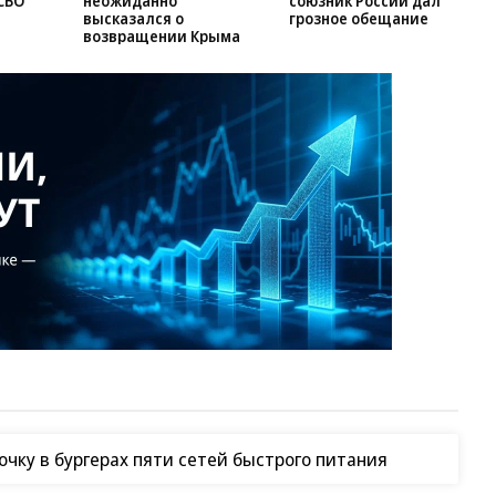
СВО
неожиданно
союзник России дал
высказался о
грозное обещание
возвращении Крыма
чку в бургерах пяти сетей быстрого питания