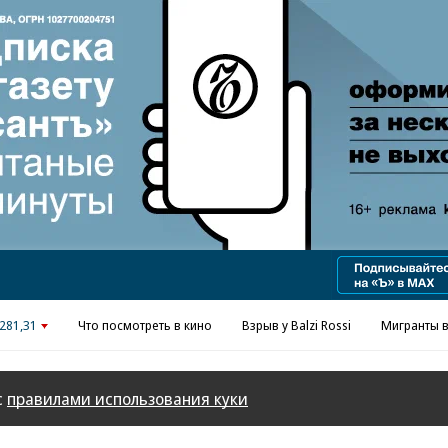
Реклама в «Ъ» www.kommersant.ru/ad
281,31
Что посмотреть в кино
Взрыв у Balzi Rossi
Мигранты в
с
правилами использования куки