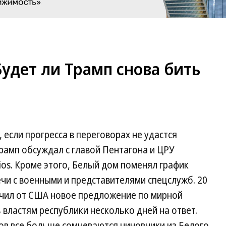
удет ли Трамп снова бить
если прогресса в переговорах не удастся
рамп обсуждал с главой Пентагона и ЦРУ
ios. Кроме этого, Белый дом поменял график
чи с военными и представителями спецслужб. 20
лучил от США новое предложение по мирной
 властям республики несколько дней на ответ.
ов все больше сомневаются чиновники из Белого