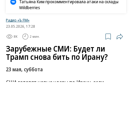
Татьяна Ким прокомментировала атаки на склады
Wildberries
Радио «Ъ FM»
23.05.2026, 17:28
8K
2 мин.
Зарубежные СМИ: Будет ли
Трамп снова бить по Ирану?
23 мая, суббота
США готовят новые удары по Ирану, если
прогресса в переговорах не удастся достичь.
Такой сценарий Дональд Трамп обсуждал с главой
Пентагона и ЦРУ накануне, 22 мая, пишет издание
Axios. Кроме этого, Белый дом поменял график
президента на выходные ради встречи с
военными и представителями спецслужб. 20 мая