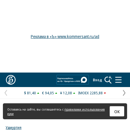
Реклама в «Ъ» www.kommersant.ru/ad
Коммерсантъ
Вход
$ 81,40
€ 94,05
¥ 12,08
IMOEX 2285,88
Предыдущая
С
страница
с
Оставаясь на сайте, вы соглашаетесь с
правилами использования
ОК
куки
Удмуртия