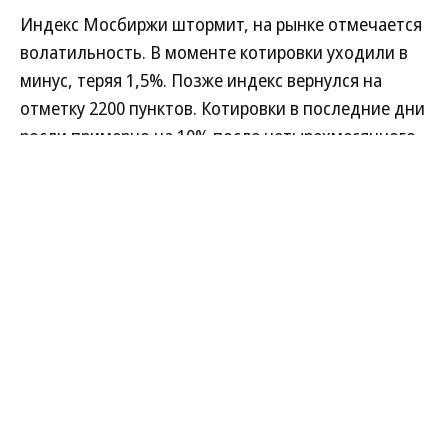
Индекс Мосбиржи штормит, на рынке отмечается
волатильность. В моменте котировки уходили в
минус, теряя 1,5%. Позже индекс вернулся на
отметку 2200 пунктов. Котировки в последние дни
росли примерно на 10% после четырехмесячного
падения. Между тем ВТБ 28 июля представил
финансовую отчетность за первые полгода. О чем
говорят цифры? Ситуацию прокомментировал
экономический обозреватель "Ъ FM" Олег
Богданов.
Развернуть на
Читать полностью