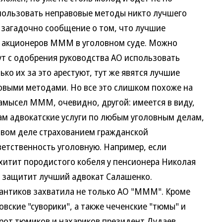
спользовать неправовые методы никто лучшего
е загадочно сообщение о том, что лучшие
 акционеров МММ в уголовном суде. Можно
т с одобрения руководства АО использовать
ко их за это арестуют, тут же явятся лучшие
овыми методами. Но все это слишком похоже на
амысел МММ, очевидно, другой: имеется в виду,
м адвокатские услуги по любым уголовным делам,
аховом деле страхованием гражданской
ветственность уголовную. Например, если
итит породистого кобеля у пенсионера Николая
а защитит лучший адвокат Салашенко.
нтиков захватила не только АО "МММ". Кроме
вские "суворики", а также чеченские "тюмы" и
орот тюмиков и нахариков президент Дудаев