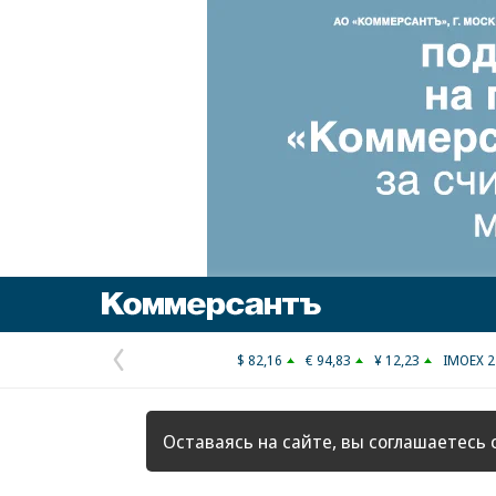
Коммерсантъ
$ 82,16
€ 94,83
¥ 12,23
IMOEX 2
Предыдущая
страница
Оставаясь на сайте, вы соглашаетесь 