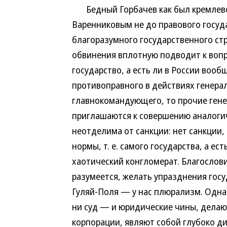
Бедный Горбачев как был кремлевски
Варенниковым не до правового госуд
благоразумного государственного ст
обвинения вплотную подводит к вопро
государство, а есть ли в России вооб
противоправного в действиях генерал
главнокомандующего, то прочие генер
приглашаются к совершению аналогич
неотделима от санкции: нет санкции, 
нормы, т. е. самого государства, а е
хаотический конгломерат. Благослов
разумеется, желать упразднения госу
Гуляй-Поля — у нас плюрализм. Однак
ни суд — и юридические чины, дела
корпорации, являют собой глубоко д