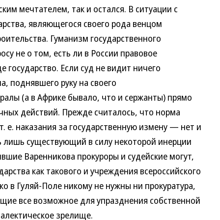
м мечтателем, так и остался. В ситуации с
арства, являющегося своего рода венцом
роительства. Гуманизм государственного
су не о том, есть ли в России правовое
ще государство. Если суд не видит ничего
а, поднявшего руку на своего
алы (а в Африке бывало, что и сержанты) прямо
ных действий. Прежде считалось, что норма
т. е. наказания за государственную измену — нет и
сть лишь существующий в силу некоторой инерции
ившие Варенникова прокуроры и судейские могут,
дарства как такового и учреждения всероссийского
о в Гуляй-Поле никому не нужны ни прокуратура,
ющие все возможное для упразднения собственной
иалектическое зрелище.