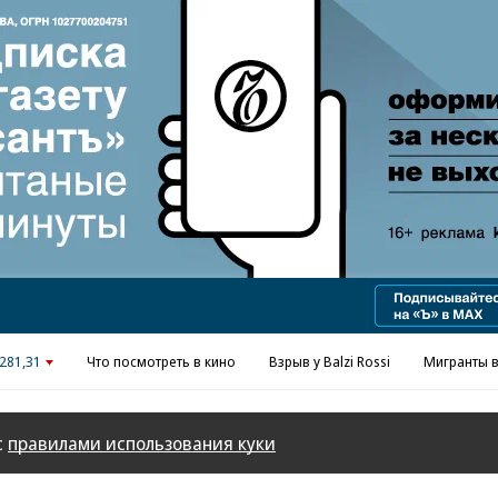
Реклама в «Ъ» www.kommersant.ru/ad
281,31
Что посмотреть в кино
Взрыв у Balzi Rossi
Мигранты в
с
правилами использования куки