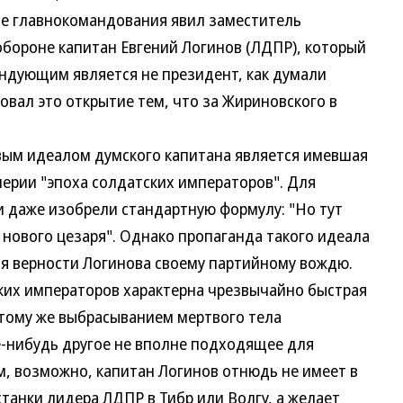
 главнокомандования явил заместитель
обороне капитан Евгений Логинов (ЛДПР), который
ндующим является не президент, как думали
овал это открытие тем, что за Жириновского в
м идеалом думского капитана является имевшая
перии "эпоха солдатских императоров". Для
и даже изобрели стандартную формулу: "Но тут
 нового цезаря". Однако пропаганда такого идеала
ия верности Логинова своему партийному вождю.
ких императоров характерна чрезвычайно быстрая
тому же выбрасыванием мертвого тела
е-нибудь другое не вполне подходящее для
м, возможно, капитан Логинов отнюдь не имеет в
танки лидера ЛДПР в Тибр или Волгу, а желает