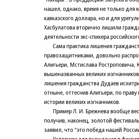
нашел, однако, время не только для
кавказского доллара, но и для урегу
Хасбулатова вторично лишили гражд
деятельности экс-спикера российског
Сама практика лишения гражданства
правозащитниками, довольно распрос
Алигьери, Мстислава Ростроповича, 
вышеназванных великих изгнанников 
лишения гражданства Дудаев исхитри
отныне, оттеснив Алигьери, по праву
истории великих изгнанников.
Пример Л. И. Брежнева вообще весь
получив, наконец, золотой фестивал
заявил, что "это победа нашей Росси