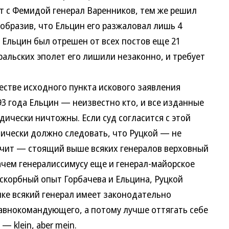
с Фемидой генерал Варенников, тем же решил
образив, что Ельцин его разжаловал лишь 4
м Ельцин был отрешен от всех постов еще 21
еральских эполет его лишили незаконно, и требует
стве исходного пункта искового заявления
93 года Ельцин — неизвестно кто, и все изданные
дически ничтожны. Если суд согласится с этой
тически должно следовать, что Руцкой — не
начит — стоящий выше всяких генералов верховный
чем генералиссимусу еще и генерал-майорское
 скорбный опыт Горбачева и Ельцина, Руцкой
ике всякий генерал имеет законодательно
авнокомандующего, а потому лучше оттягать себе
— klein, aber mein.