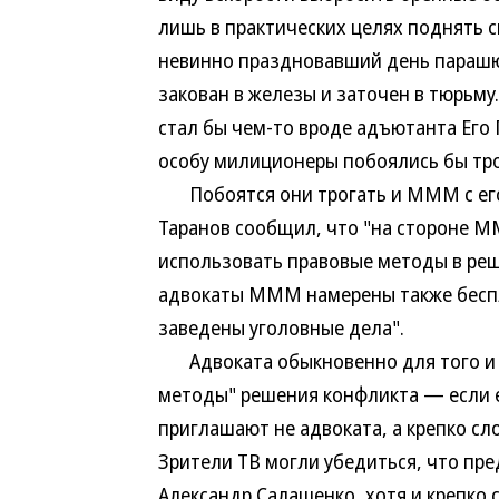
лишь в практических целях поднять с
невинно праздновавший день парашюти
закован в железы и заточен в тюрьм
стал бы чем-то вроде адъютанта Его
особу милиционеры побоялись бы тро
Побоятся они трогать и МММ с его
Таранов сообщил, что "на стороне 
использовать правовые методы в реш
адвокаты МММ намерены также беспл
заведены уголовные дела".
Адвоката обыкновенно для того и п
методы" решения конфликта — если 
приглашают не адвоката, а крепко с
Зрители ТВ могли убедиться, что п
Александр Салашенко, хотя и крепко с