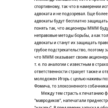
спортивному, так что в намерении и
адвоката и не подозревал. Еще боле
адвокаты будут бесплатно защищать
понять так, что акционеры МММ буду
неправовые методы борьбы, а как толь
адвокаты и станут их защищать прав
грубое подстрекательство, поэтому з
что МММ оказывает своим акционера
т. е. по аналогии с известным в стр
ответственности страхует также и от
молодожен Игорь с целью наживы пох
Фомича, то злокозненного собачник
Между тем страсть к печатанию фа
"мавродиков", напечатали приднестро
"нахары". В преддверии запуска в об