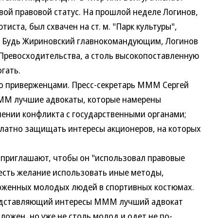
вой правовой статус. На прошлой неделе Логинов,
ста, был схвачен на ст. м. "Парк культуры",
у. Будь Жириновский главнокомандующим, Логинов
 Превосходительства, а столь высокопоставленную
гать.
 приверженцами. Пресс-секретарь МММ Сергей
МММ лучшие адвокаты, которые намерены
ении конфликта с государственными органами;
атно защищать интересы акционеров, на которых
риглашают, чтобы он "использовал правовые
есть желание использовать иные методы,
ложенных молодых людей в спортивных костюмах.
редставляющий интересы МММ лучший адвокат
ложен, но уже не столь молод и одет не по-