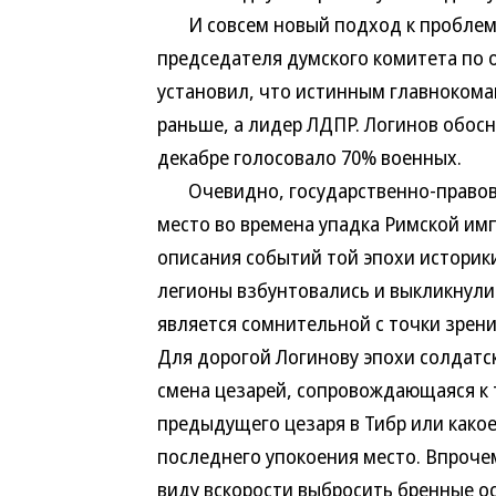
И совсем новый подход к проблеме
председателя думского комитета по 
установил, что истинным главнокома
раньше, а лидер ЛДПР. Логинов обосн
декабре голосовало 70% военных.
Очевидно, государственно-правовы
место во времена упадка Римской им
описания событий той эпохи историк
легионы взбунтовались и выкликнули
является сомнительной с точки зрен
Для дорогой Логинову эпохи солдатс
смена цезарей, сопровождающаяся к 
предыдущего цезаря в Тибр или како
последнего упокоения место. Впроче
виду вскорости выбросить бренные ос