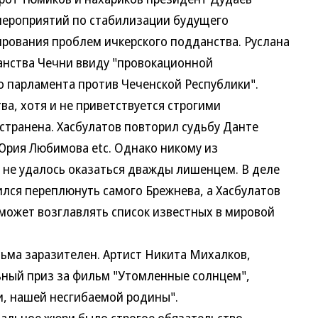
 мероприятий по стабилизации будущего
лирования проблем ичкерского подданства. Руслана
анства Чечни ввиду "провокационной
о парламента против Чеченской Республики".
, хотя и не приветствуется строгими
транена. Хасбулатов повторил судьбу Данте
Юрия Любимова etc. Однако никому из
не удалось оказаться дважды лишенцем. В деле
лся переплюнуть самого Брежнева, а Хасбулатов
 может возглавлять список известных в мировой
ма заразителен. Артист Никита Михалков,
ьный приз за фильм "Утомленные солнцем",
и, нашей несгибаемой родины".