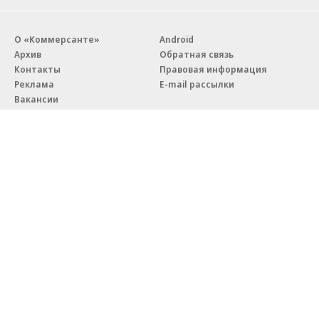
О «Коммерсанте»
Android
Архив
Обратная связь
Контакты
Правовая информация
Реклама
E-mail рассылки
Вакансии
18+
© АО «Коммерсантъ». 127006, Москва, Оружейный переулок д. 41,
тел. +7 (495) 797-69-70.
Сетевое издание «Коммерсантъ» (доменное имя сайта:
kommersant.ru) зарегистрировано Федеральной службой
по надзору в сфере связи, информационных технологий и массовых
коммуникаций (Роскомнадзор), регистрационный номер и дата
принятия решения о регистрации: серия
Эл № ФС77-76922
от 11 октября 2019 г.
Партнерские проекты/материалы, новости компаний, материалы
с пометкой «Промо» и «Официальное сообщение» опубликованы