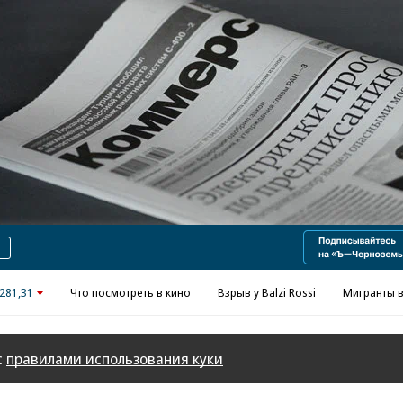
Реклама в «Ъ» www.kommersant.ru/ad
281,31
Что посмотреть в кино
Взрыв у Balzi Rossi
Мигранты в
с
правилами использования куки