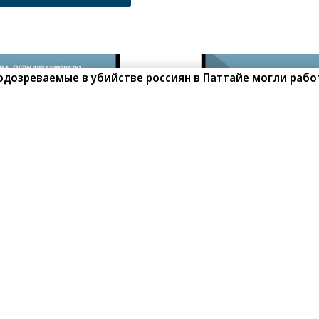
1
/
19
начала Великой отечественной войны
одозреваемые в убийстве россиян в Паттайе могли рабо
ить фото
Поделиться
рабочий день сократят на