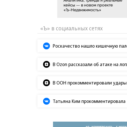
«Ъ» в социальных сетях
Роскачество нашло кишечную пало
В Ozon рассказали об атаке на ло
В ООН прокомментировали удары В
Татьяна Ким прокомментировала а