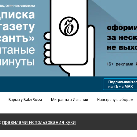
Реклама в «Ъ» www.kommersant.ru/ad
Взрыв у Balzi Rossi
Мигранты в Испании
Навстречу выборам
с
правилами использования куки