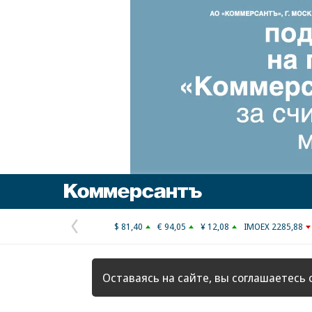
Коммерсантъ
$ 81,40
€ 94,05
¥ 12,08
IMOEX 2285,88
Предыдущая
страница
Оставаясь на сайте, вы соглашаетесь 