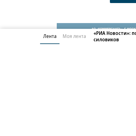
В этом году отмечается 85-ая годовщина 
«РИА Новости»: п
Фото: Коммерсантъ / Глеб Щелкунов
/
куп
Лента
Моя лента
силовиков
Коммерсантъ. Карьера
10.06.2026, 14:23
Перед Днем России 
2K