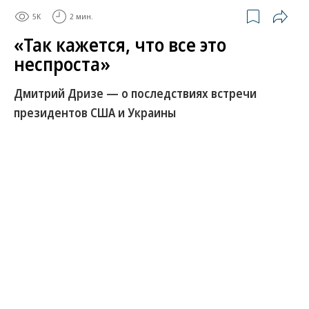
5K
2 мин.
«Так кажется, что все это
неспроста»
Дмитрий Дризе — о последствиях встречи
президентов США и Украины
Отношения улучшились — стало меньше эмоций.
Владимир Зеленский прокомментировал встречу с
Дональдом Трампом. Речь шла о военных
поставках, но мирные планы также обсуждались.
В Киеве ждут Стивена Уиткоффа и Джареда
Кушнера. Однако четкой информации
относительно их визита на сегодня нет.
Президент Украины также сообщил о неких новых
идеях, которые помогут урегулированию