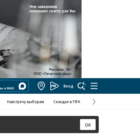
Вход
Коммерсантъ
FM
Навстречу выборам
Скандал в FIFA
Отношения С
Эксклюзивы
Валютны
Следующая
страница
ОК