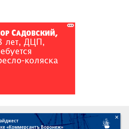
18+
дайджест
лке «Коммерсантъ Воронеж»