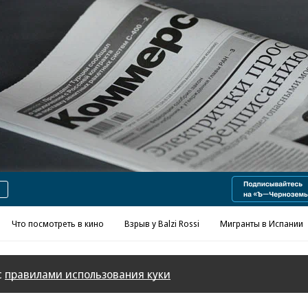
Реклама в «Ъ» www.kommersant.ru/ad
Что посмотреть в кино
Взрыв у Balzi Rossi
Мигранты в Испании
с
правилами использования куки