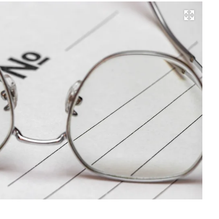
Развернуть на весь экран
Фо
Ег
Сн
Ко