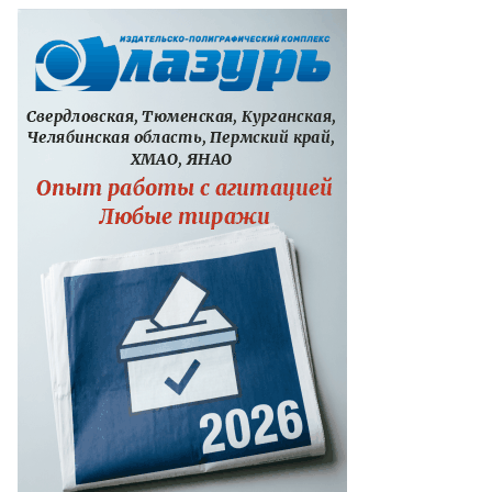
то:
арина
лдавская,
ммерсантъ