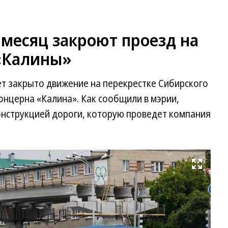
 месяц закроют проезд на
 «Калины»
дет закрыто движение на перекрестке Сибирского
концерна «Калина». Как сообщили в мэрии,
конструкцией дороги, которую проведет компания
Развернуть на весь экран
Фо
М
Мо
Ко