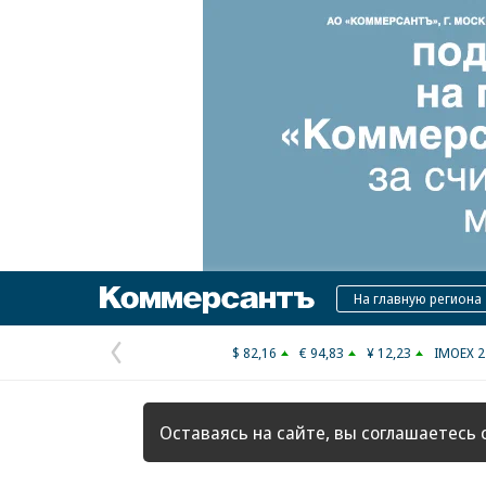
Коммерсантъ
На главную региона
$ 82,16
€ 94,83
¥ 12,23
IMOEX 2
Предыдущая
страница
Оставаясь на сайте, вы соглашаетесь 