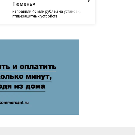
Тюмень»
приняли участие в аттест
выпускников профильных
направили 40 млн рублей на установку
заведений
птицезащитных устройств