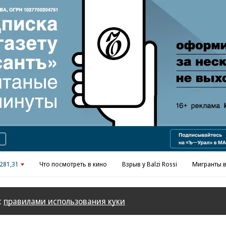
Реклама в «Ъ» www.kommersant.ru/ad
281,31
Что посмотреть в кино
Взрыв у Balzi Rossi
Мигранты в
с
правилами использования куки