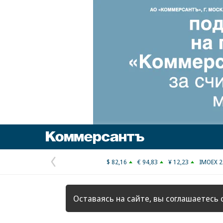
Коммерсантъ
$ 82,16
€ 94,83
¥ 12,23
IMOEX 2
Предыдущая
страница
Оставаясь на сайте, вы соглашаетесь 