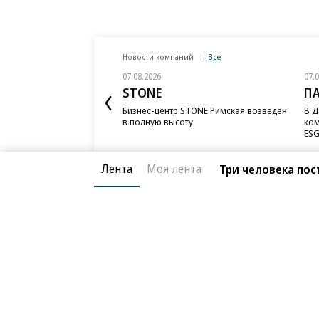
Новости компаний
Все
07.08.2026
07.
STONE
П
Бизнес-центр STONE Римская возведен
В Д
в полную высоту
ком
ESG
Лента
Моя лента
Три человека пос
Благотворительный фонд
О «Коммер
Архив
Контакты
18+ реклама