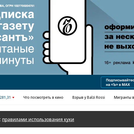
Реклама в «Ъ» www.kommersant.ru/ad
281,31
Что посмотреть в кино
Взрыв у Balzi Rossi
Мигранты в
с
правилами использования куки