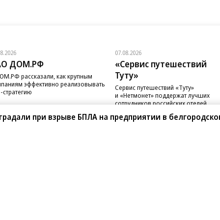
08.2026
07.08.2026
АО ДОМ.РФ
«Сервис путешествий
Туту»
ОМ.РФ рассказали, как крупным
паниям эффективно реализовывать
Сервис путешествий «Туту»
-стратегию
и «Нетмонет» поддержат лучших
сотрудников российских отелей
традали при взрыве БПЛА на предприятии в белгородск
санте»
Реклама
Обратная связь
Вакансии
Правовая информация
Android
E-mail рассылки