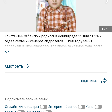
1
/
16
Константин Хабенский родился в Ленинграде 11 января 1972
года в семье инженеров-гидрологов. В 1981 году семья
переехала в Нижневартовск, где прожила четыре года, после
чего вернулась в Ленинград
Фото: из личного архива Константина Хабенского
Смотреть
Поделиться
Подписывайтесь на темы:
Онлайн-кинотеатры
Интернет-бизнес
Кино
Медиа
Технологии