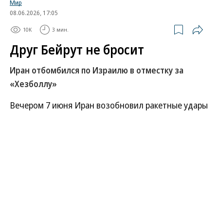
Мир
08.06.2026, 17:05
10K
3 мин.
Друг Бейрут не бросит
Иран отбомбился по Израилю в отместку за
«Хезболлу»
Вечером 7 июня Иран возобновил ракетные удары
по Израилю. Эскалация, которая произошла через
два месяца после вступления в силу режима
прекращения огня, стала ответом на израильские
бомбардировки пригородов Бейрута, где
базируется близкая к Ирану ливанская
группировка «Хезболла». После первой волны
атак президент США Дональд Трамп сделал
телефонный звонок премьер-министру Биньямину