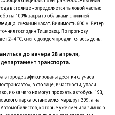
 сообщил специалист центра «Фобос» Евгений
года в столице «определяется тыловой частью
Небо на 100% закрыто облаками с нижней
ледица, снежный накат. Видимость 600 м. Ветер
уточнил господин Тишковец. По прогнозу
ет 2–4 °С, снег с дождем продлится весь день.
аниться до вечера 28 апреля,
департамент транспорта.
ра в городе зафиксированы десятки случаев
странсавто», в столице, в частности, упали
во, из-за чего не могут проехать автобусы 193,
ловского парка остановился маршрут 399, а на
 Автомобилистов, которые уже сменили зимнюю