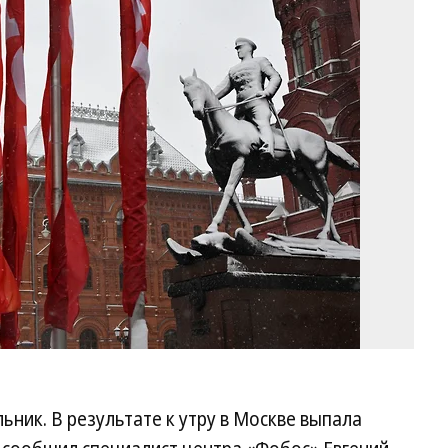
Фо
Д
Ду
Ко
ьник. В результате к утру в Москве выпала