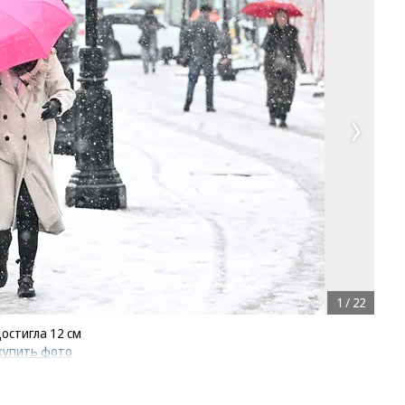
1
/
22
остигла 12 см
купить фото