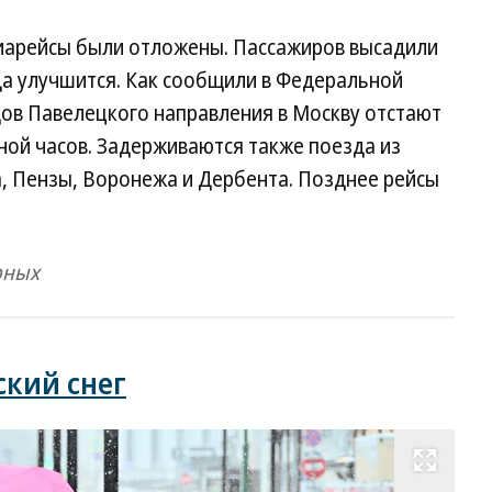
иарейсы были отложены. Пассажиров высадили
да улучшится. Как сообщили в Федеральной
дов Павелецкого направления в Москву отстают
иной часов. Задерживаются также поезда из
а, Пензы, Воронежа и Дербента. Позднее рейсы
рных
ский снег
Развернуть на весь экран