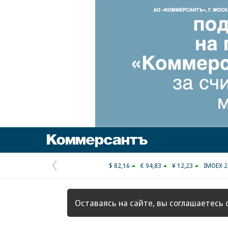
Коммерсантъ
$ 82,16
€ 94,83
¥ 12,23
IMOEX 2
Предыдущая
страница
Оставаясь на сайте, вы соглашаетесь 