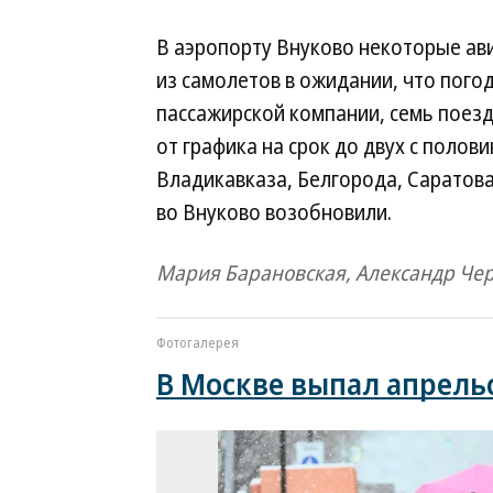
В аэропорту Внуково некоторые ав
из самолетов в ожидании, что пого
пассажирской компании, семь поез
от графика на срок до двух с полов
Владикавказа, Белгорода, Саратов
во Внуково возобновили.
Мария Барановская, Александр Че
Фотогалерея
В Москве выпал апрель