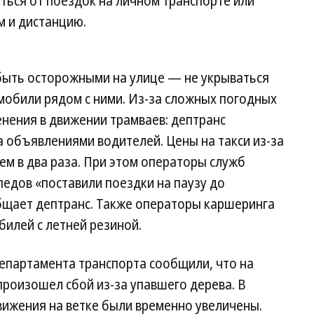
ться от поездок на личном транспорте или
м и дистанцию.
быть осторожными на улице — не укрываться
мобили рядом с ними. Из-за сложных погодных
нения в движении трамваев: дептранс
 объявлениями водителей. Цены на такси из-за
м в два раза. При этом операторы служб
едов «поставили поездки на паузу до
бщает дептранс. Также операторы каршеринга
билей с летней резиной.
департамента транспорта сообщили, что на
роизошел сбой из-за упавшего дерева. В
вижения на ветке были временно увеличены.