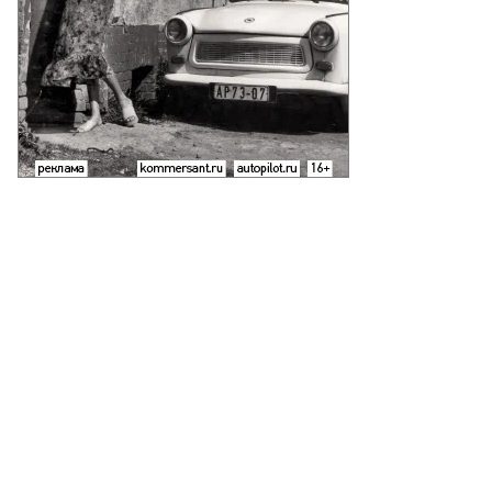
то:
митрий
ханин,
ммерсантъ