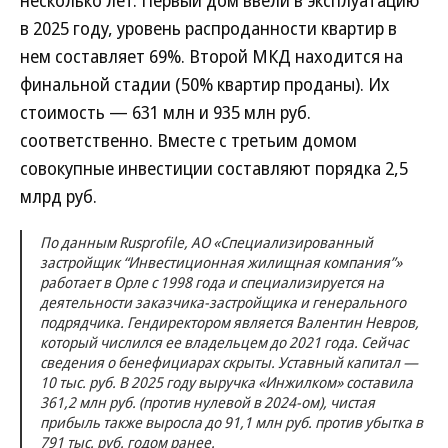
несколько лет. Первый дом ввели в эксплуатацию
в 2025 году, уровень распроданности квартир в
нем составляет 69%. Второй МКД находится на
финальной стадии (50% квартир проданы). Их
стоимость — 631 млн и 935 млн руб.
соответственно. Вместе с третьим домом
совокупные инвестиции составляют порядка 2,5
млрд руб.
По данным Rusprofile, АО «Специализированный
застройщик “Инвестиционная жилищная компания”»
работает в Орле с 1998 года и специализируется на
деятельности заказчика-застройщика и генерального
подрядчика. Гендиректором является Валентин Невров,
который числился ее владельцем до 2021 года. Сейчас
сведения о бенефициарах скрыты. Уставный капитал —
10 тыс. руб. В 2025 году выручка «Инжилком» составила
361,2 млн руб. (против нулевой в 2024-ом), чистая
прибыль также выросла до 91,1 млн руб. против убытка в
791 тыс. руб. годом ранее.