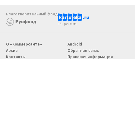
Благотворительный фонд
18+ реклама
О «Коммерсанте»
Android
Архив
Обратная связь
Контакты
Правовая информация
Реклама
E-mail рассылки
Вакансии
18+
© АО «Коммерсантъ». 127006, Москва, Оружейный переулок д. 41,
тел. +7 (495) 797-69-70.
Сетевое издание «Коммерсантъ» (доменное имя сайта:
kommersant.ru) зарегистрировано Федеральной службой
по надзору в сфере связи, информационных технологий и массовых
коммуникаций (Роскомнадзор), регистрационный номер и дата