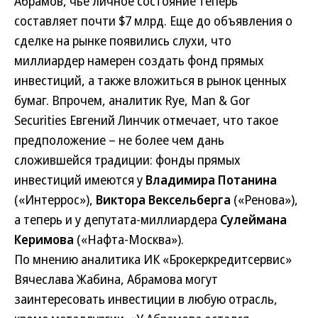
Абрамов, чье личное состояние теперь
составляет почти $7 млрд. Еще до объявления о
сделке на рынке появились слухи, что
миллиардер намерен создать фонд прямых
инвестиций, а также вложиться в рынок ценных
бумаг. Впрочем, аналитик Rye, Man & Gor
Securities Евгений Линчик отмечает, что такое
предположение – не более чем дань
сложившейся традиции: фонды прямых
инвестиций имеются у
Владимира Потанина
(«Интеррос»),
Виктора Вексельберга
(«Ренова»),
а теперь и у депутата-миллиардера
Сулеймана
Керимова
(«Нафта-Москва»).
По мнению аналитика ИК «Брокеркредитсервис»
Вячеслава Жабина, Абрамова могут
заинтересовать инвестиции в любую отрасль,