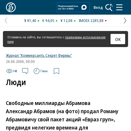
Коммерсантъ
Вход
$ 81,40
€ 94,05
¥ 12,08
IMOEX 2285,88
Предыдущая
С
страница
с
Оставаясь на сайте, вы соглашаетесь с
правилами использования
ОК
куки
Журнал "Коммерсантъ Секрет Фирмы"
26.06.2006, 00:00
148
7 мин.
Люди
Свободные миллиарды Абрамова
Александр Абрамов (на фото) продал Роману
Абрамовичу свой пакет акций «Евраз груп»,
предвидя нелегкие времена для