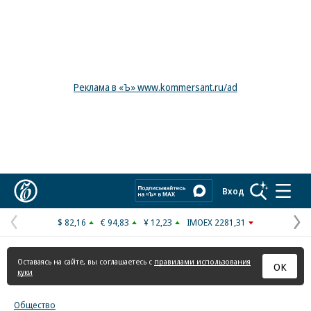
Реклама в «Ъ» www.kommersant.ru/ad
Коммерсантъ
Вход
$ 82,16
€ 94,83
¥ 12,23
IMOEX 2281,31
Предыдущая
С
страница
с
Оставаясь на сайте, вы соглашаетесь с
правилами использования
ОК
куки
Общество