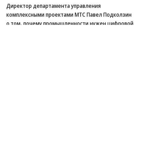
Директор департамента управления
комплексными проектами МТС Павел Подколзин
о том, почему промышленности нужен цифровой
генподрядчик
Глобальный рынок выделенных промышленных
сетей, по прогнозам, вырастет с $4,5 млрд до $341
млрд к 2037 году. Российскому сегменту
прогнозируют 234 млрд руб. с CAGR 45%. О том,
почему разрозненные цифровые решения в
индустрии перестают работать, зачем заводам
единый технологический партнер и какую роль
здесь играет искусственный интеллект, «Ъ-
Технологиям» рассказал директор департамента
управления комплексными проектами МТС Павел
Подколзин.