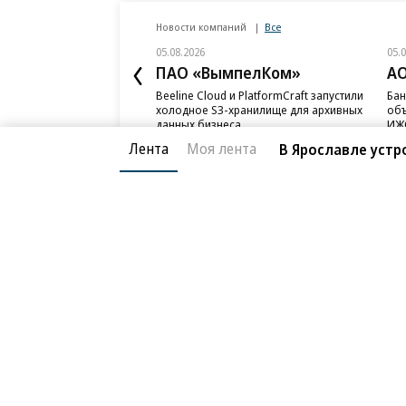
Новости компаний
Все
05.08.2026
05.
ПАО «ВымпелКом»
АО
Beeline Cloud и PlatformCraft запустили
Бан
холодное S3-хранилище для архивных
объ
данных бизнеса
ИЖС
Лента
Моя лента
В Ярославле устр
Благотворительный фонд
О «Коммер
Архив
Контакты
18+ реклама
© АО «Коммерсантъ». 127006, Москва, Оружейный пе
Сетевое издание «Коммерсантъ» (доменное имя сайт
Федеральной службой по надзору в сфере связи, и
и массовых коммуникаций (Роскомнадзор), регистра