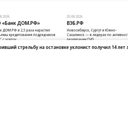
08.2026
05.08.2026
 «Банк ДОМ.РФ»
ВЭБ.РФ
к ДОМ.РФ в 2,5 раза нарастил
Новосибирск, Сургут и Южно-
емы кредитования подрядчиков
Сахалинск — в лидерах по активнос
 с эскроу
реализации ГЧП
оивший стрельбу на остановке уклонист получил 14 лет
санте»
Реклама
Обратная связь
Вакансии
Правовая информация
Android
E-mail рассылки
реулок д. 41,
тел. +7 (495) 797-69-70.
Партнерские проекты/матери
«Промо» и «Официальное со
а: kommersant.ru) зарегистрировано
нформационных технологий
На kommersant.ru применяют
ционный номер и дата принятия