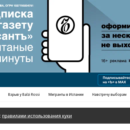
Реклама в «Ъ» www.kommersant.ru/ad
Взрыв у Balzi Rossi
Мигранты в Испании
Навстречу выборам
с
правилами использования куки