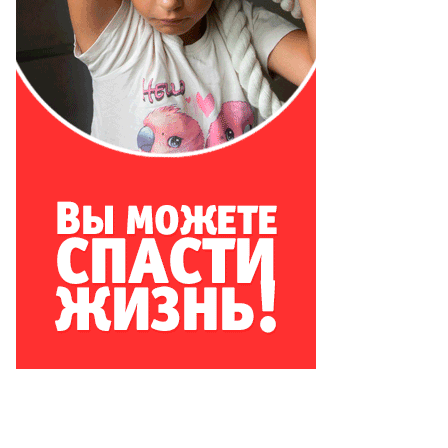
то:
th
nig
P