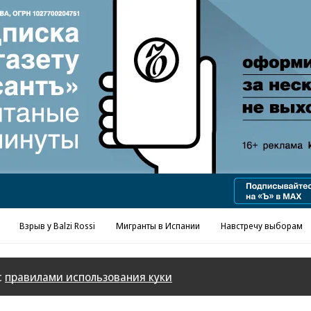
Реклама в «Ъ» www.kommersant.ru/ad
Взрыв у Balzi Rossi
Мигранты в Испании
Навстречу выборам
с
правилами использования куки