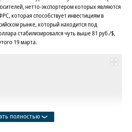
осителей, нетто-экспортером которых являются
ФРС, которая способствует инвестициям в
сийском рынке, который находится под
оллара стабилизировался чуть выше 81 руб./$,
того 19 марта.
Развернуть на весь экран
Фо
Se
We
/
A
ать полностью