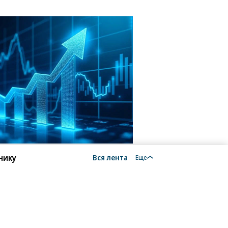
нику
Вся лента
Еще