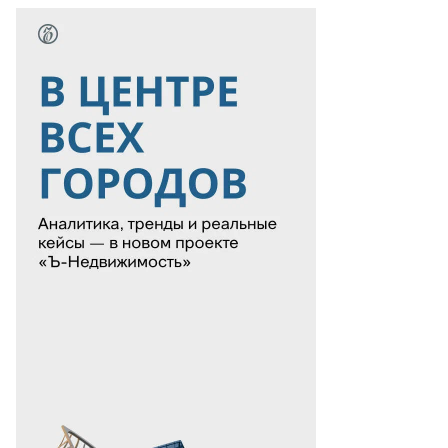
ава
ФПИ
рилл
итриев
то:
орь
анко,