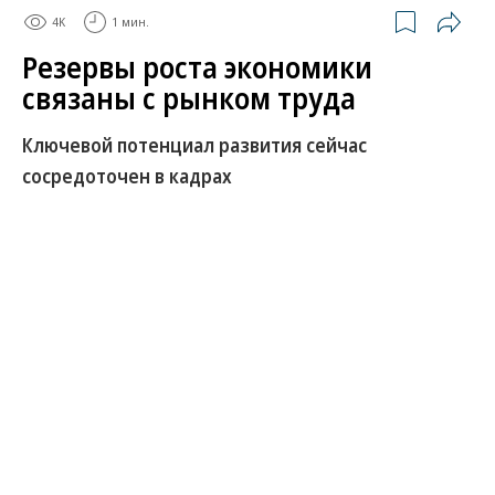
4K
1 мин.
Резервы роста экономики
связаны с рынком труда
Ключевой потенциал развития сейчас
сосредоточен в кадрах
Ограниченность резервов в российской экономике
в первую очередь связана с ситуацией на рынке
труда, заявил министр экономического развития
Максим Решетников.
Развернуть на